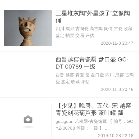
三星堆灰陶“外星孩子”立像陶
俑
四川 成都 古陶瓷 高古陶 陶俑 古瓷 收藏
鉴定 拍卖 交易 评估 ...
2020-11-3 20:47
西晋越窑青瓷罂 盘口壶 GC-
DT-00769 一级
西晋 越窑 青瓷 罂 盘口壶 四川 成都 古陶
瓷 鉴定 收藏 评估 ...
2020-11-3 20:46
【少见】晚唐、五代- 宋 越窑
青瓷刻花葫芦形 茶叶罐 瓢
guciguan 艺租网·古瓷馆藏 【 编号：GC-
YZ-00768 等级：一级 】 ...
2019-10-28 22:18