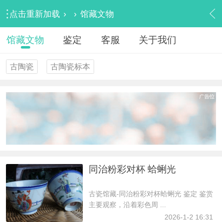
点击重新加载
›
›
馆藏文物
馆藏文物
鉴定
客服
关于我们
古陶瓷
古陶瓷标本
同治粉彩对杯 蛤蜊光
古瓷馆藏-同治粉彩对杯蛤蜊光 鉴定 鉴赏
主要观察，沿着彩色周 ...
2026-1-2 16:31