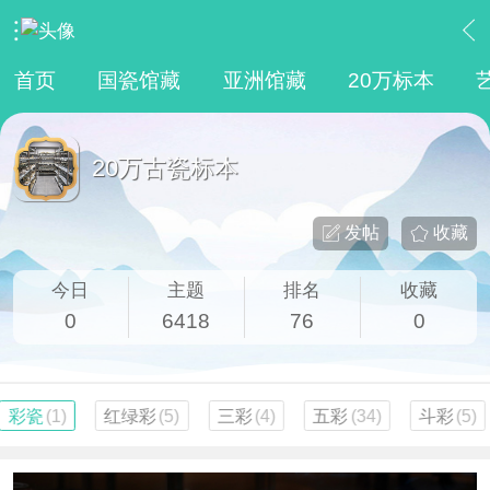
›
馆藏
›
20万古瓷标本
首页
国瓷馆藏
亚洲馆藏
20万标本
20万古瓷标本
发帖
收藏
今日
主题
排名
收藏
0
6418
76
0
彩瓷
(1)
红绿彩
(5)
三彩
(4)
五彩
(34)
斗彩
(5)