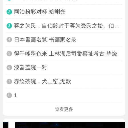
同治粉彩对杯 蛤蜊光
2
蒋之为氏，自伯龄封于蒋为受氏之始。伯龄者
3
日本書画名覧 书画家名录
4
得千峰翠色来 上林湖后司岙窑址考古 垫烧
5
漆器盖碗一对
6
赤绘茶碗，犬山窑,无款
7
1
8
查看更多