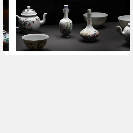
今日
帖子
会员
0
6848
3
馆藏
馆藏古陶瓷
20万古瓷标本
164
187
6418
6528