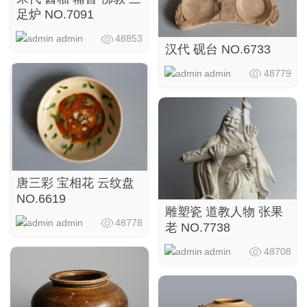
足炉 NO.7091
admin
48853
汉代 砚台 NO.6733
admin
48779
唐三彩 宝相花 云纹盘
NO.6619
雕塑瓷 道教人物 张果
admin
48778
老 NO.7738
admin
48708