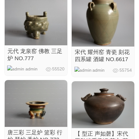
元代 龙泉窑 佛教 三足
宋代 耀州窑 青瓷 刻花
炉 NO.777
四系罐 酒罐 NO.6617
admin
55520
admin
55754
唐三彩 三足炉 篮彩 行
【 型正 声如磬】宋代