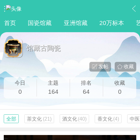
›
馆藏
›
馆藏古陶瓷
首页
国瓷馆藏
亚洲馆藏
20万标本
馆藏古陶瓷
发帖
收藏
今日
主题
排名
收藏
0
164
64
0
全部
茶文化
(21)
酒文化
(40)
香文化
(4)
中医