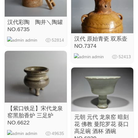
汉代彩陶 陶井＼陶罐
NO.6735
汉代 原始青瓷 双系壶
admin
52814
NO.7374
admin
52413
【紫口铁足】宋代龙泉
窑黑胎香炉 三足炉
元朝 元代 龙泉窑 暗刻
NO.6622
花 佛教 曼陀罗花 葵口
高足碗 酒杯 酒碗
admin
49635