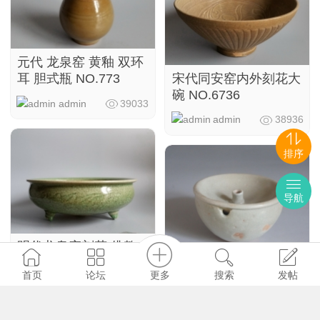
元代 龙泉窑 黄釉 双环
宋代同安窑内外刻花大
耳 胆式瓶 NO.773
碗 NO.6736
admin
39033
admin
38936
排序
导航
明代龙泉窑刻花 佛教
三足炉(传世) NO.6738
宋代 建宁窑 乳白釉 白
更多
首页
论坛
搜索
发帖
瓷 省油的灯 NO.7354
admin
38770
admin
38272