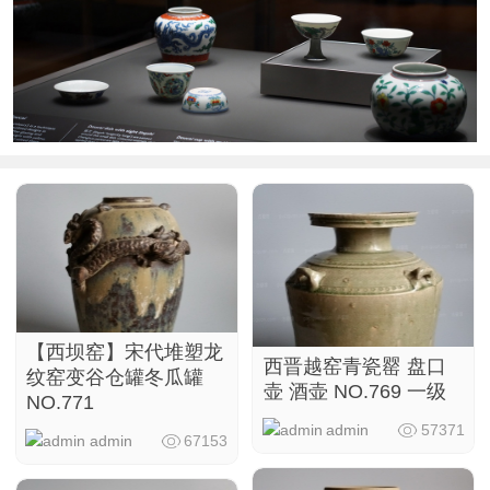
【西坝窑】宋代堆塑龙
西晋越窑青瓷罂 盘口
纹窑变谷仓罐冬瓜罐
壶 酒壶 NO.769 一级
NO.771
admin
57371
admin
67153