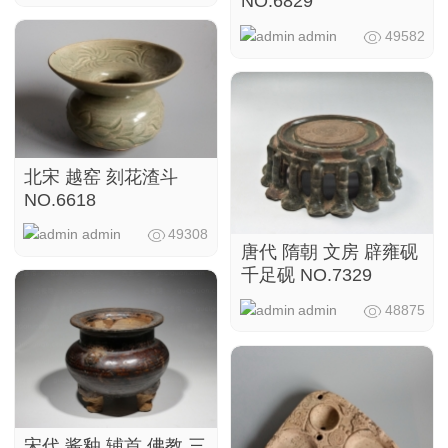
NO.6829
admin
49582
北宋 越窑 刻花渣斗
NO.6618
admin
49308
唐代 隋朝 文房 辟雍砚
千足砚 NO.7329
admin
48875
宋代 酱釉 辅首 佛教 三