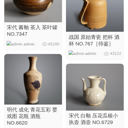
宋代 酱釉 茶入 茶叶罐
NO.7347
战国 原始青瓷 把杯 酒
杯 NO.767［待鉴］
admin
45180
admin
43122
明代 成化 青花五彩 婴
宋代 白釉 压花瓜棱小
戏图 花瓶 酒瓶
执壶 酒壶 NO.6729
NO.6620