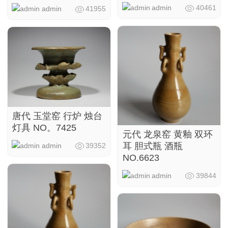
admin
40461
admin
41955
唐代 玉堂窑 行炉 烛台
灯具 NO。7425
元代 龙泉窑 黄釉 双环
耳 胆式瓶 酒瓶
admin
39352
NO.6623
admin
39844