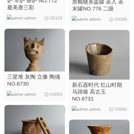
炉 琴炉 香炉 NO.772
黑釉猪系盖罐 茶入 茶
最美唐三彩
末罐NO.776 二级
admin
55124
admin
54306
三星堆 灰陶 立像 陶俑
NO.6730
新石器时代 红山时期
马蹄箍 高古玉
admin
54063
NO.6731
admin
53682