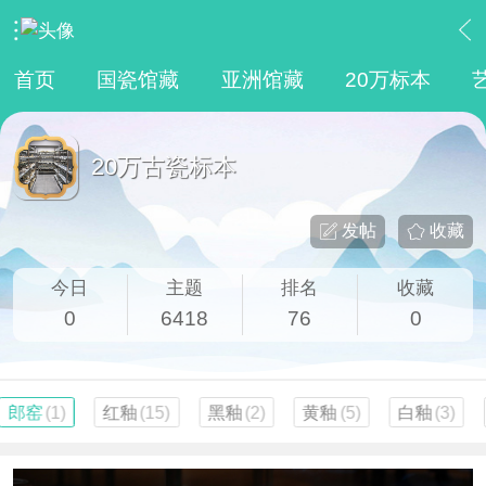
›
馆藏
›
20万古瓷标本
首页
国瓷馆藏
亚洲馆藏
20万标本
20万古瓷标本
发帖
收藏
今日
主题
排名
收藏
0
6418
76
0
郎窑
(1)
红釉
(15)
黑釉
(2)
黄釉
(5)
白釉
(3)