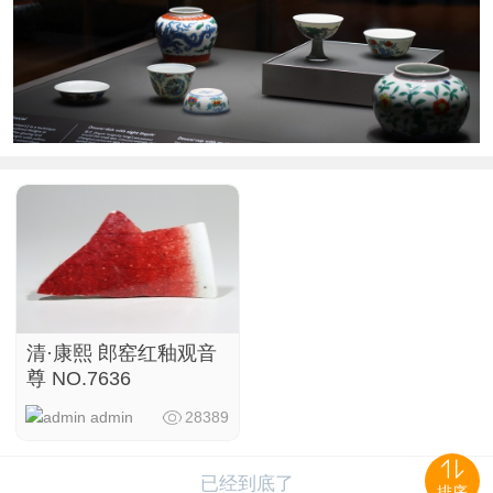
清·康熙 郎窑红釉观音
尊 NO.7636
admin
28389
已经到底了
排序