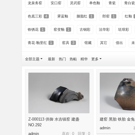
物
龙泉务窑
安口窑
灵武窑
单色釉
青瓷
青白瓷
馆
色底三彩
4
霁蓝釉
胭脂红
1
郎窑
1
红釉
铁锈花
1
窑变釉
1
古铜彩
法华彩
珐琅彩
青花·釉里红
1
窑具
3
馆藏
其它
借出
未
全部主题
最新
热门
热帖
精华
更多
Z-000113 供御 水吉镇窑 建盏
建窑 黑胎 铁胎 金兔毫
NO.292
admin
admin
喜欢: 0 回复:
0