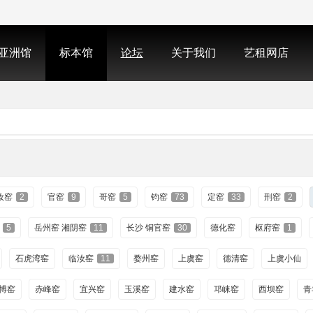
亚洲馆
标本馆
论坛
关于我们
艺租网店
汝窑
2
官窑
9
哥窑
5
钧窑
73
定窑
33
刑窑
2
5
岳州窑 湘阴窑
11
长沙 铜官窑
30
德化窑
枢府窑
1
石虎湾窑
临汝窑
11
婺州窑
上虞窑
德清窑
上虞小仙
博窑
赤峰窑
宜兴窑
玉溪窑
建水窑
邛崃窑
西坝窑
青