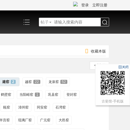
登录
立即注册
帖子
搜
收藏本版
索
返 回
收起
建窑
2
越窑
22
龙泉窑
52
鹤壁窑
当阳峪窑
1
巩县窑
登封窑
古瓷馆-手机版
瓯窑
漳州窑
同安窑
石湾窑
羊宫窑
琉璃厂窑
广元窑
大邑窑