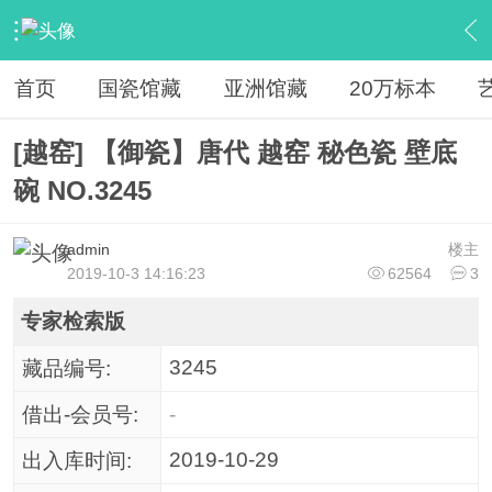
›
馆藏
›
20万古瓷标本
›
内容
首页
国瓷馆藏
亚洲馆藏
20万标本
[越窑] 【御瓷】唐代 越窑 秘色瓷 壁底
碗 NO.3245
admin
楼主
2019-10-3 14:16:23
62564
3
专家检索版
3245
藏品编号:
借出-会员号:
-
2019-10-29
出入库时间: