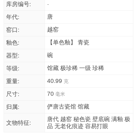
库房编号:
-
唐
年代:
越窑
窑口:
【单色釉】 青瓷
釉色:
碗
器型:
馆藏 极珍稀 一级 珍稀
等级:
40.99
重量:
克
70
尺寸:
毫米
俨唐古瓷馆 馆藏
归属:
唐代 越窑 秘色瓷 壁底碗 满釉 极
文物特征:
品 无老化痕迹 容易打眼