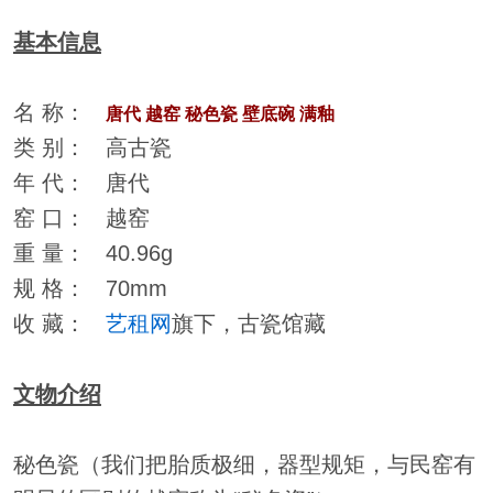
基本信息
名 称：
唐代 越窑 秘色瓷 壁底碗 满釉
类 别： 高古瓷
年 代： 唐代
窑 口： 越窑
重 量： 40.96g
规 格： 70mm
收 藏：
艺租网
旗下，古瓷馆藏
文物介绍
秘色瓷（我们把胎质极细，器型规矩，与民窑有