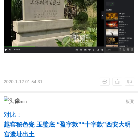
2020-1-12 01:54:31
admin
板凳
对比：
越窑秘色瓷 玉璧底 “盈字款”“十字款”西安大明
宫遗址出土