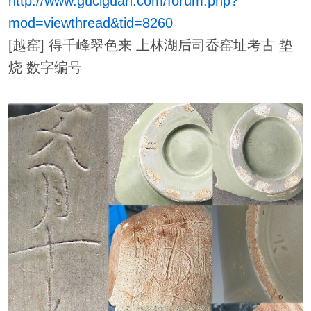
http://www.guciguan.com/forum.php?
mod=viewthread&tid=8260
[越窑] 得千峰翠色来 上林湖后司岙窑址考古 垫
烧 数字编号