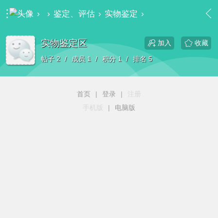
›
›
鉴定、评估
›
实物鉴定
›
实物鉴定区
实物鉴定区
收藏
加入
帖子 2
/
成员 1
/
积分 1
/
排名 5
首页
|
登录
|
注册
手机版
|
电脑版