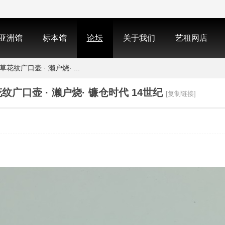
亚洲馆
标本馆
论坛
关于我们
艺租网店
花纹广口壶 · 濑户烧· ...
纹广口壶 · 濑户烧· 镰仓时代 14世纪
[复制链接]