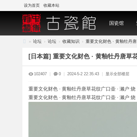
设为首页
收藏本站
国瓷馆
»
论坛
›
论坛
›
收藏知识
›
重要文化财色 · 黄釉牡丹唐草
中
[日本篇]
重要文化财色 · 黄釉牡丹唐草花
国
·
102407
|
0
|
2024-5-2 22:35:43
|
显示全部楼层
古
陶
重要文化财色 · 黄釉牡丹唐草花纹广口壶 · 濑户 烧
瓷
重要文化财色 · 黄釉牡丹唐草花纹广口壶 · 濑户 烧
与
标
本
博