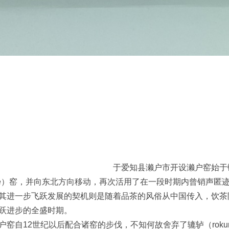
市开设濑户窑始于镰
ge）窑，并向东北方向移动，再次活用了在一段时期内曾销声匿
其进一步飞跃发展的契机则是随着品茶的风俗从中国传入，饮茶
跃进步的全盛时期。
窑自12世纪以后配合诸窑的步伐，不知何故舍弃了辘轳（rokur