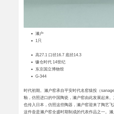
濑户
1只
高27.1 口径16.7 底径14.3
镰仓时代 14世纪
东京国立博物馆
G-344
于爱知县濑户
时代初期。濑户窑承自平安时代名窑猿投（sana
釉，仿照进口的中国陶瓷，濑户窑由此发展起来。
也传入日本，仿照这些陶器，濑户窑迎来了陶艺飞
这件壶是濑户窑全盛时期制成的代表作品之一。濑户