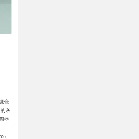
仓
迹的灰
陶器
o）