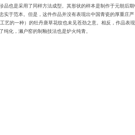
珍品也是采用了同样方法成型。其形状的样本是制作于元朝后期
忠实于范本。但是，这件作品并没有表现出中国青瓷的厚重庄严
陶瓷工艺的一种）的牡丹唐草花纹也未见苍劲之意。相反，作品表
了纯化，濑户窑的制釉技法也是炉火纯青。