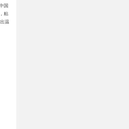
中国
，粘
现出温