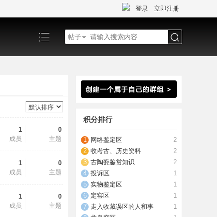
登录
立即注册
帖子
搜
索
积分排行
1
0
成员
主题
网络鉴定区
2
收考古、历史资料
2
古陶瓷鉴赏知识
2
1
0
成员
主题
投诉区
1
实物鉴定区
1
定窑区
1
1
0
成员
主题
走入收藏误区的人和事
1