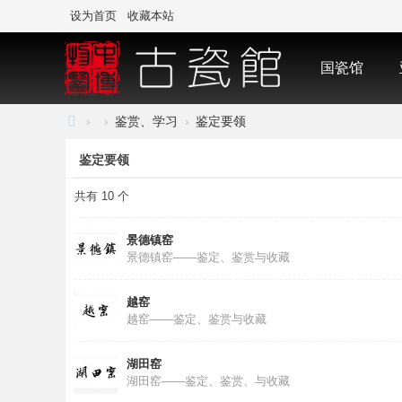
设为首页
收藏本站
国瓷馆
›
›
鉴赏、学习
›
鉴定要领
中
鉴定要领
国
共有 10 个
·
古
景德镇窑
陶
景德镇窑——鉴定、鉴赏与收藏
瓷
越窑
与
越窑——鉴定、鉴赏与收藏
标
本
湖田窑
博
湖田窑——鉴定、鉴赏、与收藏