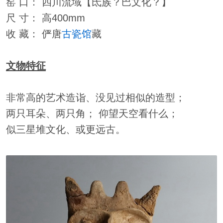
窑 口： 四川流域【氐族？巴文化？】
尺 寸： 高400mm
收 藏： 俨唐
古瓷馆
藏
文物特征
非常高的艺术造诣、没见过相似的造型；
两只耳朵、两只角； 仰望天空看什么；
似三星堆文化、或更远古。