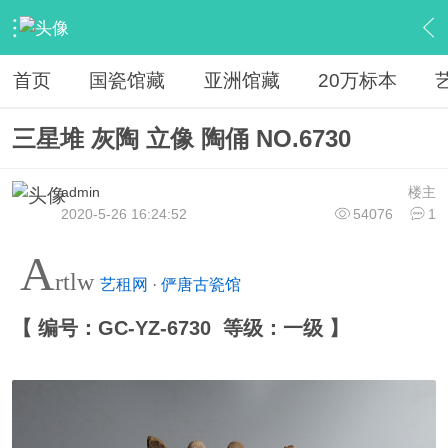
›
馆藏
›
馆藏古陶瓷
›
内容
首页
国瓷馆藏
亚洲馆藏
20万标本
三星堆 灰陶 立像 陶俑 NO.6730
admin
楼主
2020-5-26 16:24:52
54076
1
A
rtlw
艺租网
·
俨唐古瓷馆
【 编号：GC-YZ-6730 等级：一级 】