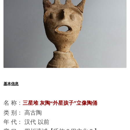
基本信息
名 称：
三星堆 灰陶“外星孩子”立像陶俑
类 别： 高古陶
年 代： 汉代 以前