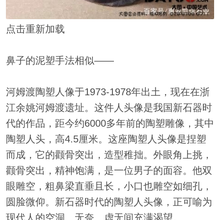
点击重新加载
鼻子的泥塑手法相似——
河姆渡陶塑人像于1973-1978年出土，现在在浙
江余姚河姆渡遗址。这件人头像是我国新石器时
代的作品，距今约6000多年前的陶塑雕像，其中
陶塑人头，高4.5厘米。这座陶塑人头像是捏塑
而成，它的颧骨突出，造型稚拙。外眼角上挑，
颧骨突出，精神饱满，是一位男子的面容。他双
眼雕空，粗鼻梁直垂且长，小口也雕空如细孔，
圆脸微仰。新石器时代的陶塑人头像，正可喻为
现代人的空洞、无奈、虚无间充满渴望。