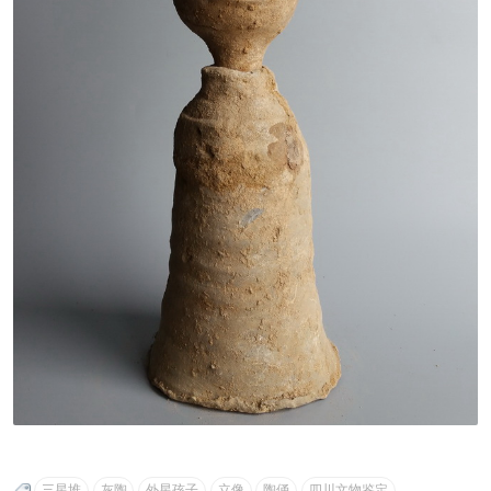
三星堆
灰陶
外星孩子
立像
陶俑
四川文物鉴定