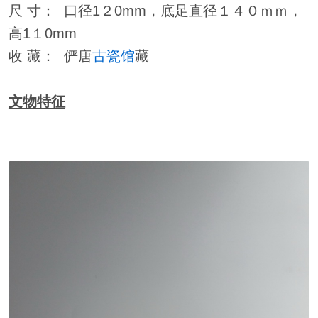
尺 寸： 口径1２0mm，底足直径１４０ｍｍ，
高1１0mm
收 藏： 俨唐
古瓷馆
藏
文物特征