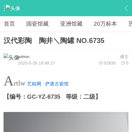
›
馆藏
›
馆藏古陶瓷
›
内容
首页
国瓷馆藏
亚洲馆藏
20万标本
汉代彩陶 陶井＼陶罐 NO.6735
admin
楼主
2020-5-26 18:48:27
52830
0
A
rtlw
艺租网
·
俨唐古瓷馆
【编号：GC-YZ-6735 等级：二级】