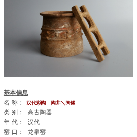
基本信息
名 称：
汉代彩陶 陶井＼陶罐
类 别： 高古陶器
年 代： 汉代
窑 口： 龙泉窑