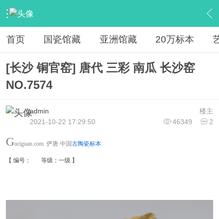
›
馆藏
›
20万古瓷标本
›
内容
首页
国瓷馆藏
亚洲馆藏
20万标本
[长沙 铜官窑] 唐代 三彩 南瓜 长沙窑
NO.7574
admin
楼主
2021-10-22 17:29:50
46349
2
G
uciguan.com
俨唐·中国
古陶瓷标本
【 编号： 等级：一级 】