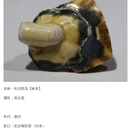
名称：长沙窑瓜【标本】
属性：高古瓷
年代：唐代
窑口：长沙铜官窑（代考）