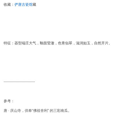
收藏：
俨唐古瓷馆
藏
特征：器型端庄大气，釉面莹澈，色青似翠，滋润如玉，自然开片。
--------------------------
参考：
唐 · 庆山寺，供奉“佛祖舍利” 的三彩南瓜。