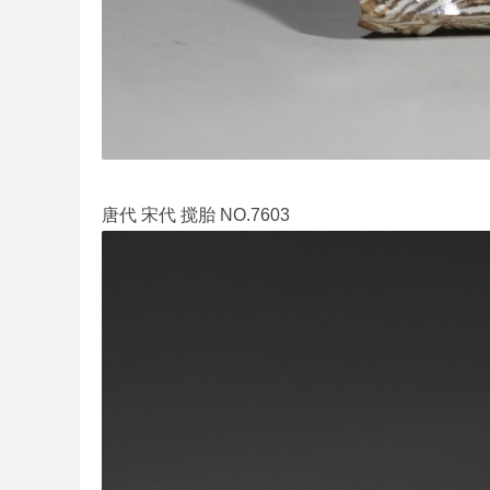
唐代 宋代 搅胎 NO.7603