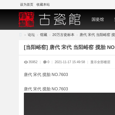
设为首页
收藏本站
国瓷馆
»
论坛
›
馆藏
›
20万古瓷标本
›
唐代 宋代 当阳峪窑 搅胎
中
[当阳峪窑]
唐代 宋代 当阳峪窑 搅胎 NO.
国
·
35952
|
0
|
2021-11-17 15:49:58
|
显示全部楼层
古
陶
唐代 宋代 搅胎 NO.7603
瓷
与
唐代 宋代 搅胎 NO.7603
标
本
博