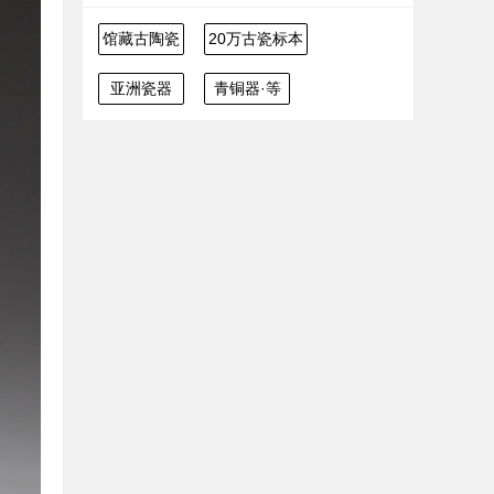
馆藏古陶瓷
20万古瓷标本
亚洲瓷器
青铜器·等