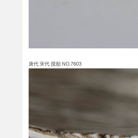
唐代 宋代 搅胎 NO.7603