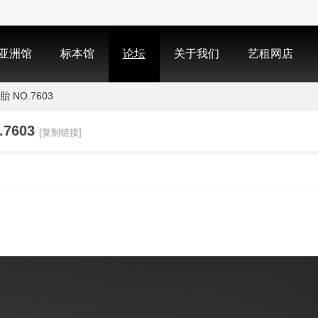
亚洲馆
标本馆
论坛
关于我们
艺租网店
 NO.7603
7603
[复制链接]