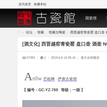
设为首页
收藏本站
国瓷馆
»
论坛
›
馆藏
›
馆藏古陶瓷
›
西晋越窑青瓷罂 盘口壶 酒壶
中
[酒文化]
西晋越窑青瓷罂 盘口壶 酒壶 NO
国
·
57393
|
1
|
2019-6-6 14:05:41
|
显示全部楼层
古
陶
A
瓷
rtlw
艺租网
·
俨唐古瓷馆
与
标
【 编号：GC-YZ-769 等级：一级 】
本
博