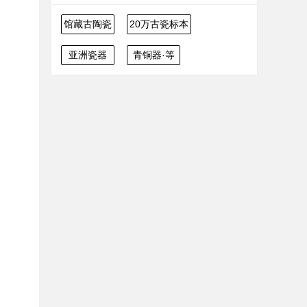
馆藏古陶瓷
20万古瓷标本
亚洲瓷器
青铜器·等