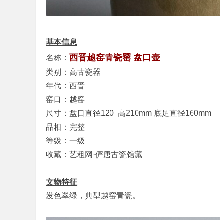
基本信息
西晋越窑青瓷罂
盘口壶
名称：
类别：高古瓷器
年代：西晋
窑口：越窑
尺寸：盘口直径120 高210mm 底足直径160mm
品相：完整
等级：一级
收藏：艺租网·俨唐
古瓷馆
藏
文物特征
发色翠绿，典型越窑青瓷。