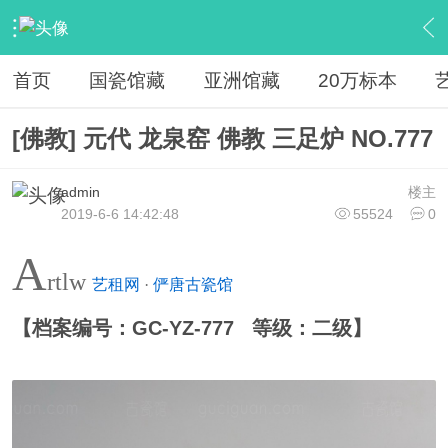
›
馆藏
›
馆藏古陶瓷
›
内容
首页
国瓷馆藏
亚洲馆藏
20万标本
[佛教] 元代 龙泉窑 佛教 三足炉 NO.777
admin
楼主
2019-6-6 14:42:48
55524
0
A
rtlw
艺租网
·
俨唐古瓷馆
【档案编号：GC-YZ-777 等级：二级】