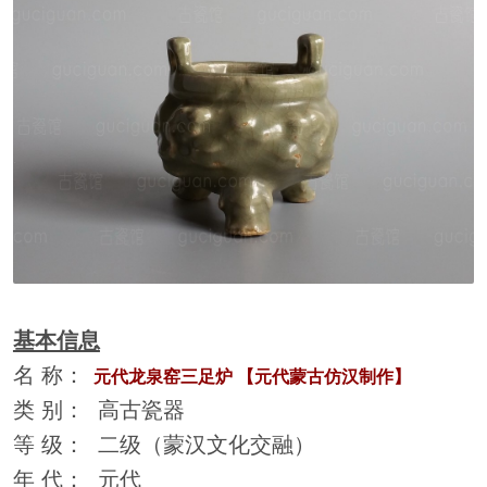
基本信息
名 称：
元代龙泉窑三足炉 【元代蒙古仿汉制作】
类 别： 高古瓷器
等 级： 二级（蒙汉文化交融）
年 代： 元代