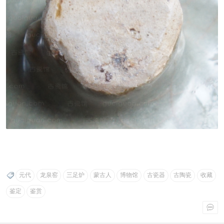
元代
龙泉窑
三足炉
蒙古人
博物馆
古瓷器
古陶瓷
收藏
鉴定
鉴赏