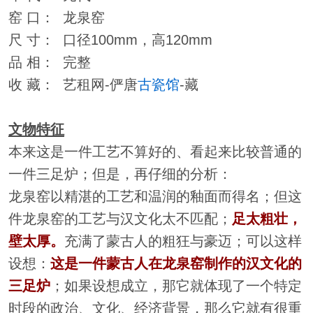
窑 口： 龙泉窑
尺 寸： 口径100mm，高120mm
品 相： 完整
收 藏： 艺租网-俨唐
古瓷馆
-藏
文物特征
本来这是一件工艺不算好的、看起来比较普通的
一件三足炉；但是，再仔细的分析：
龙泉窑以精湛的工艺和温润的釉面而得名；但这
件龙泉窑的工艺与汉文化太不匹配；
足太粗壮，
壁太厚。
充满了蒙古人的粗狂与豪迈；可以这样
设想：
这是一件蒙古人在龙泉窑制作的汉文化的
三足炉
；如果设想成立，那它就体现了一个特定
时段的政治、文化、经济背景，那么它就有很重