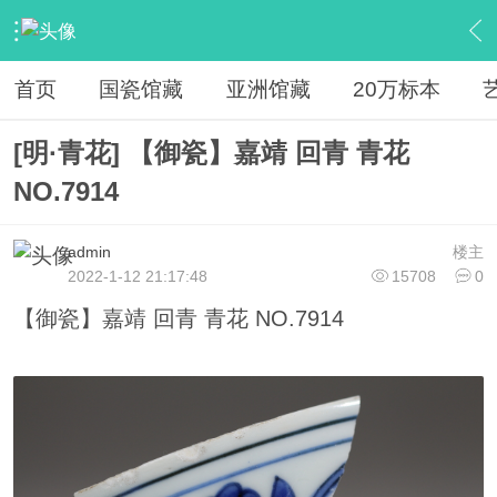
›
馆藏
›
20万古瓷标本
›
内容
首页
国瓷馆藏
亚洲馆藏
20万标本
[明·青花] 【御瓷】嘉靖 回青 青花
NO.7914
admin
楼主
2022-1-12 21:17:48
15708
0
【御瓷】嘉靖 回青 青花 NO.7914