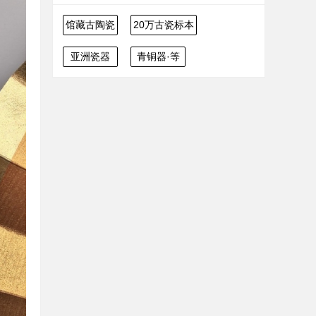
馆藏古陶瓷
20万古瓷标本
亚洲瓷器
青铜器·等