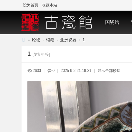
设为首页
收藏本站
国瓷馆
»
论坛
›
馆藏
›
亚洲瓷器
›
1
中
1
[复制链接]
国
·
2603
|
0
|
2025-9-3 21:18:21
|
显示全部楼层
古
陶
瓷
与
标
本
博